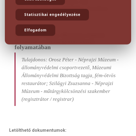
ÁLLOMÁNYVÉDELMI
PROGRAM SZAKMAI NAPJA
Statisztikai engedélyezése
Elfogadom
Nyilvántartási és állományvédelmi
feladatok a műtárgykölcsönzés
folyamatában
Tulajdonos: Orosz Péter - Néprajzi Múzeum -
állományvédelmi csoportvezető, Múzeumi
Állományvédelmi Bizottság tagja, fém-ötvös
restaurátor; Szilágyi Zsuzsanna - Néprajzi
Múzeum - műtárgykölcsönzési szakember
(regisztrátor / registrar)
Letölthető dokumentumok: