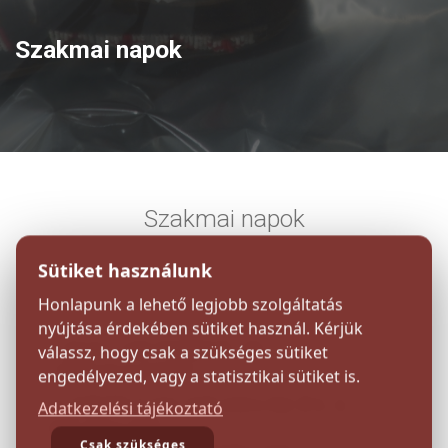
Szakmai napok
Szakmai napok
Sütiket használunk
Honlapunk a lehető legjobb szolgáltatás
nyújtása érdekében sütiket használ. Kérjük
2025. OKTÓBER 28.
válassz, hogy csak a szükséges sütiket
"ÚTVESZTŐ?"
engedélyezed, vagy a statisztikai sütiket is.
A NÉPRAJZI MÚZEUM ÉS A
Adatkezelési tájékoztató
MÚZEUMI
Csak szükséges