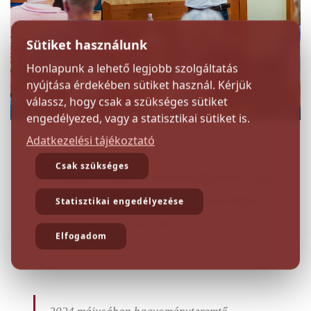
Sütiket használunk
Honlapunk a lehető legjobb szolgáltatás
nyújtása érdekében sütiket használ. Kérjük
válassz, hogy csak a szükséges sütiket
Previous
Next
engedélyezed, vagy a statisztikai sütiket is.
Adatkezelési tájékoztató
Csak szükséges
Állományvédelmi konzultációs nap a
Dobó István Vármúzeumban
Statisztikai engedélyezése
2024.05.31.
Elfogadom