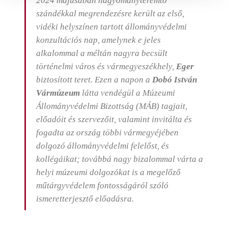
2024 májusában hagyományteremtő
szándékkal megrendezésre került az első,
vidéki helyszínen tartott állományvédelmi
konzultációs nap, amelynek e jeles
alkalommal a méltán nagyra becsült
történelmi város és vármegyeszékhely,
Eger
biztosított teret. Ezen a napon a
Dobó István
Vármúzeum
látta vendégül a Múzeumi
Állományvédelmi Bizottság (MÁB) tagjait,
előadóit és szervezőit, valamint invitálta és
fogadta az ország többi vármegyéjében
dolgozó állományvédelmi felelőst, és
kollégáikat; továbbá nagy bizalommal várta a
helyi múzeumi dolgozókat is a megelőző
műtárgyvédelem fontosságáról szóló
ismeretterjesztő előadásra.